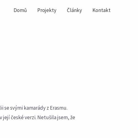
Domů
Projekty
Články
Kontakt
lii se svými kamarády z Erasmu.
 její české verzi. Netušila jsem, že