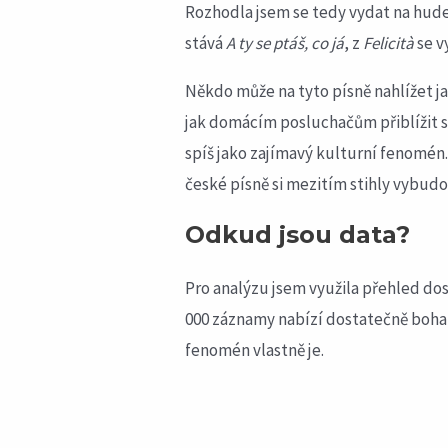
Rozhodla jsem se tedy vydat na hude
stává
A ty se ptáš, co já
, z
Felicità
se v
Někdo může na tyto písně nahlížet ja
jak domácím posluchačům přiblížit s
spíš jako zajímavý kulturní fenomén. Z
české písně si mezitím stihly vybudov
Odkud jsou data?
Pro analýzu jsem využila přehled d
000 záznamy nabízí dostatečně bohat
fenomén vlastně je.