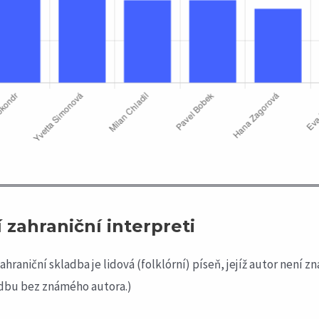
 zahraniční interpreti
hraniční skladba je lidová (folklórní) píseň, jejíž autor není 
adbu bez známého autora.)