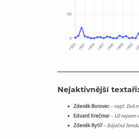
Nejaktivnější textaři
Zdeněk Borovec
– např.
Dvě m
Eduard Krečmar
–
Už nejsem 
Zdeněk Rytíř
–
Báječná žensk