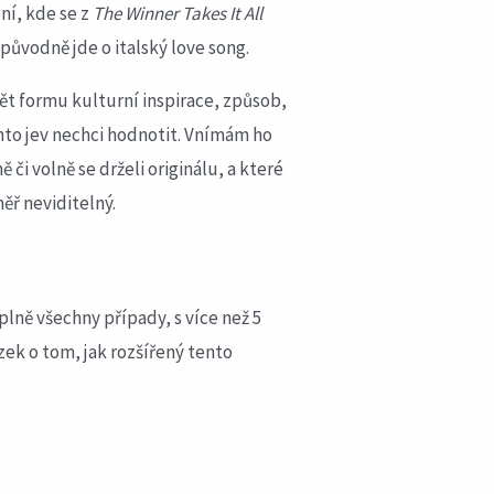
ní, kde se z
The Winner Takes It All
i původně jde o italský love song.
dět formu kulturní inspirace, způsob,
nto jev nechci hodnotit. Vnímám ho
 či volně se drželi originálu, a které
ěř neviditelný.
plně všechny případy, s více než 5
ek o tom, jak rozšířený tento