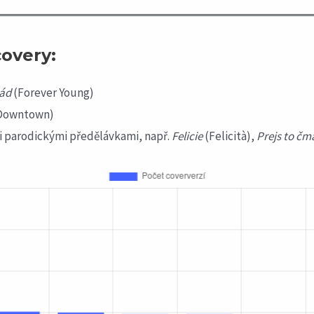
covery:
lád
(Forever Young)
Downtown)
i parodickými předělávkami, např.
Felicie
(Felicità),
Prejs to čm