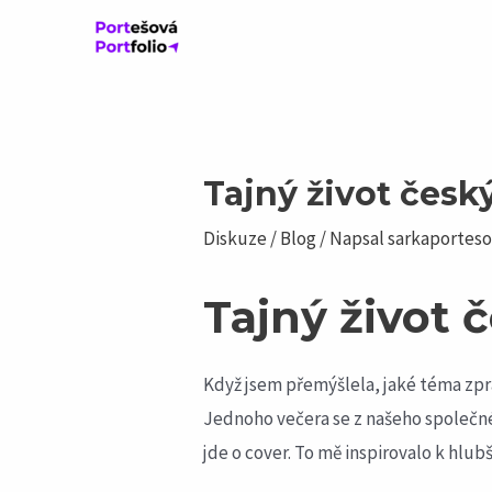
Přeskočit
na
obsah
Navigace
pro
příspěvek
Tajný život česk
Diskuze
/
Blog
/ Napsal
sarkaportes
Tajný život 
Když jsem přemýšlela, jaké téma zpra
Jednoho večera se z našeho společného
jde o cover. To mě inspirovalo k hl