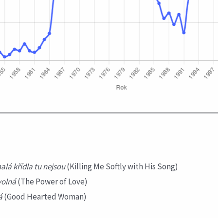
:
alá křídla tu nejsou
(Killing Me Softly with His Song)
volná
(The Power of Love)
á
(Good Hearted Woman)