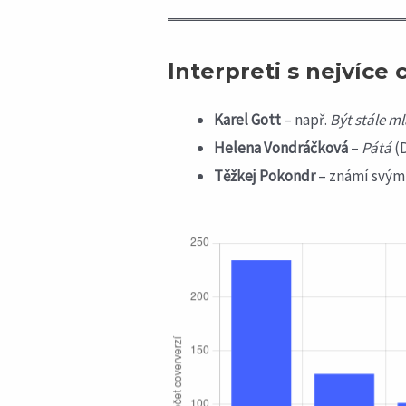
Interpreti s nejvíce 
Karel Gott
– např.
Být stále m
Helena Vondráčková
–
Pátá
(
Těžkej Pokondr
– známí svým