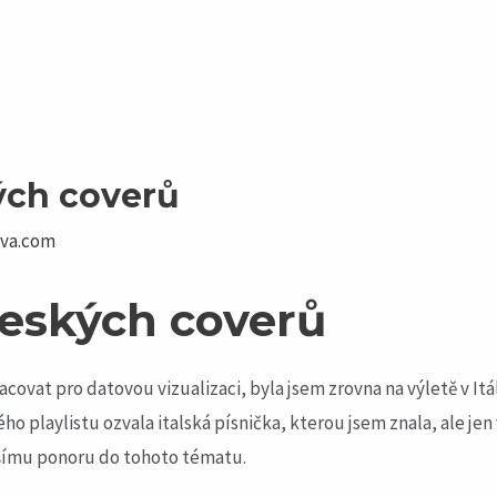
ých coverů
ova.com
českých coverů
covat pro datovou vizualizaci, byla jsem zrovna na výletě v Itá
 playlistu ozvala italská písnička, kterou jsem znala, ale jen v
ubšímu ponoru do tohoto tématu.