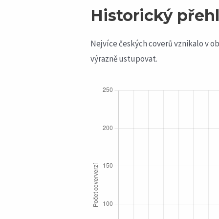
Historický přeh
Nejvíce českých coverů vznikalo v obd
výrazně ustupovat.