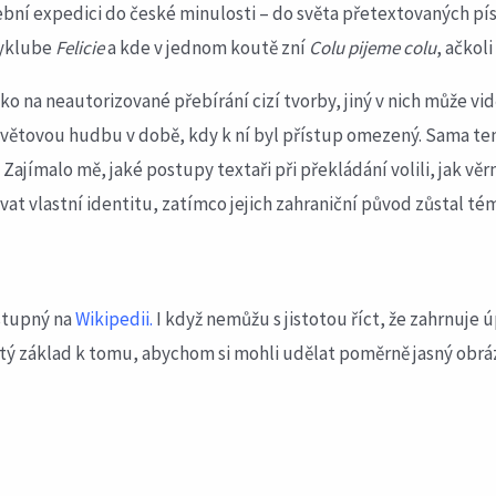
bní expedici do české minulosti – do světa přetextovaných pís
yklube
Felicie
a kde v jednom koutě zní
Colu pijeme colu
, ačkol
ko na neautorizované přebírání cizí tvorby, jiný v nich může vi
větovou hudbu v době, kdy k ní byl přístup omezený. Sama te
ajímalo mě, jaké postupy textaři při překládání volili, jak věrně
at vlastní identitu, zatímco jejich zahraniční původ zůstal tém
ostupný na
Wikipedii
.
I když nemůžu s jistotou říct, že zahrnuje ú
ý základ k tomu, abychom si mohli udělat poměrně jasný obráz