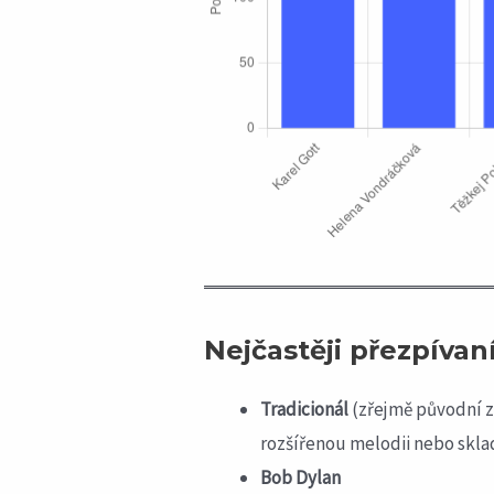
Nejčastěji přezpívaní
Tradicionál
(zřejmě původní za
rozšířenou melodii nebo skl
Bob Dylan