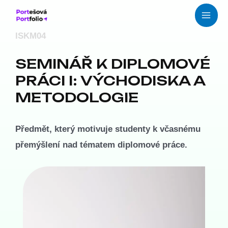
Přeskočit
Mai
na
Men
ISKM04
obsah
SEMINÁŘ K DIPLOMOVÉ
PRÁCI I: VÝCHODISKA A
METODOLOGIE
Předmět, který motivuje studenty k včasnému
přemýšlení nad tématem diplomové práce.